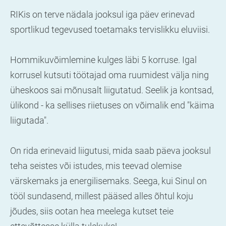
RIKis on terve nädala jooksul iga päev erinevad
sportlikud tegevused toetamaks tervislikku eluviisi.
Hommikuvõimlemine kulges läbi 5 korruse. Igal
korrusel kutsuti töötajad oma ruumidest välja ning
üheskoos sai mõnusalt liigutatud. Seelik ja kontsad,
ülikond - ka sellises riietuses on võimalik end "käima
liigutada".
On rida erinevaid liigutusi, mida saab päeva jooksul
teha seistes või istudes, mis teevad olemise
värskemaks ja energilisemaks. Seega, kui Sinul on
tööl sundasend, millest pääsed alles õhtul koju
jõudes, siis ootan hea meelega kutset teie