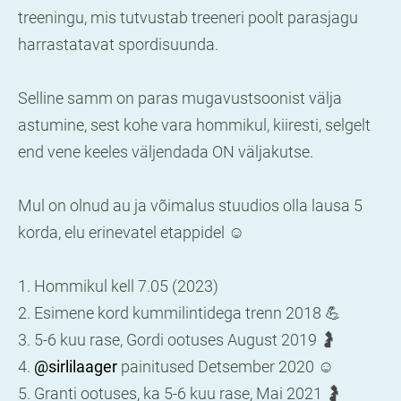
treeningu, mis tutvustab treeneri poolt parasjagu
harrastatavat spordisuunda.
Selline samm on paras mugavustsoonist välja
astumine, sest kohe vara hommikul, kiiresti, selgelt
end vene keeles väljendada ON väljakutse.
Mul on olnud au ja võimalus stuudios olla lausa 5
korda, elu erinevatel etappidel ☺️
1. Hommikul kell 7.05 (2023)
2. Esimene kord kummilintidega trenn 2018 💪
3. 5-6 kuu rase, Gordi ootuses August 2019 🤰
4.
@sirlilaager
painitused Detsember 2020 ☺️
5. Granti ootuses, ka 5-6 kuu rase, Mai 2021 🤰