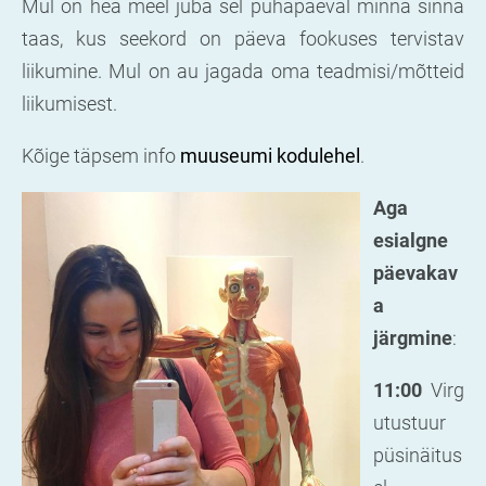
Mul on hea meel juba sel pühapäeval minna sinna
taas, kus s
eekord on päeva fookuses tervistav
liikumine. Mul on au jagada oma teadmisi/mõtteid
liikumisest.
Kõige täpsem info
muuseumi kodulehel
.
Aga
esialgne
päevakav
a
järgmine
:
11:00
Virg
utustuur
püsinäitus