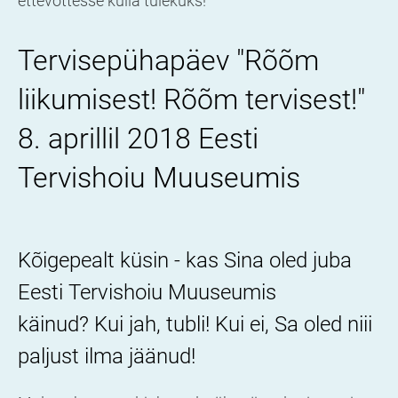
ettevõttesse külla tulekuks!
Tervisepühapäev "Rõõm
liikumisest! Rõõm tervisest!"
8. aprillil 2018 E
esti
Tervishoiu Muuseumis
Kõigepealt küsin - kas Sina oled juba
Eesti Tervishoiu Muuseumis
käinud? Kui jah, tubli! Kui ei, Sa oled niii
paljust ilma jäänud!