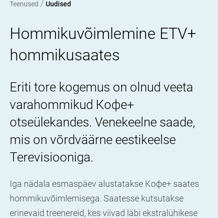
/
Teenused
Uudised
Hommikuvõimlemine
ETV+
hommikusaates
Eriti tore kogemus on olnud veeta
varahommikud
Кофе+
otseülekandes. Venekeelne saade,
mis on võrdväärne eestikeelse
Terevisiooniga.
Iga nädala esmaspäev alustatakse Кофе+ saates
hommikuvõimlemisega. Saatesse kutsutakse
erinevaid treenereid, kes viivad läbi ekstralühikese