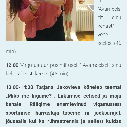
el
"Avameels
elt sinu
kehast"
vene
keeles (45
min)
12:00
Virgutustuur püsinäitusel " Avameelselt sinu
kehast" eesti keeles (45 min)
13:00-14:30
Tatjana Jakovleva kõneleb teemal
„Miks me liigume?“. Liikumise eelised ja mõju
kehale. Räägime enamlevinud vigastustest
sportimisel harrastaja tasemel nii jooksurajal,
jõusaalis kui ka rühmatrennis ja sellest kuidas