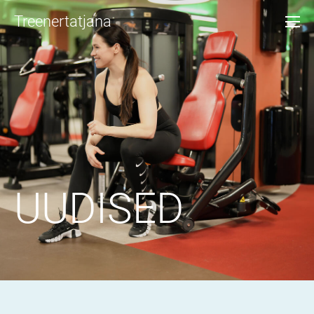
Treenertatjana
UUDISED